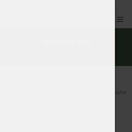
0
sauvignon gris
Vous êtes ici :
Accueil
Produits identifiés “sauvignon gris”
Voici le seul résultat
Sauvignon Gris Le Paradis – Blanc 2025
58,00
€