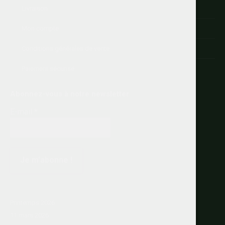
Livraison
Mon compte
Conditions générales de vente
Paiement sécurisé
Abonnez-vous à notre newsletter
E-mail
*
Printemps 2026
11 mars 2026