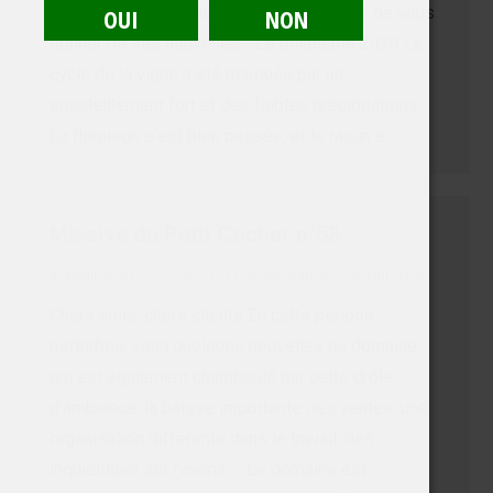
L’occasion pour le domaine et son équipe de vous
donner de ses nouvelles… Le millésime 2020 Le
cycle de la vigne a été marquée par un
ensoleillement fort et des faibles précipitations.
La floraison s’est bien passée, et le raisin a…
Missive du Petit Cocher n°58
Actualités du Domaine
Par
Laurent Guitteny
8 avril 2020
Chers amis, chers clients En cette période
perturbée, voici quelques nouvelles du domaine,
qui est également chamboulé par cette drôle
d’ambiance, la baisse importante des ventes, une
organisation différente dans le travail, des
inquiétudes sur l’avenir … Le domaine est