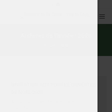
0
Archives de l’année :
2020
Vous êtes ici :
Accueil
2020
INVITATION AUX PORTES OUVERTES
DE NOEL 2020
Actualités du Domaine
Par
Laurent Guitteny
3 décembre 2020