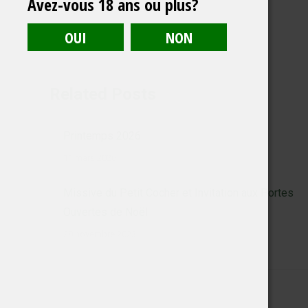
Avez-vous 18 ans ou plus?
Related Posts
Printemps 2026
11 mars 2026
Missive du Petit Cocher et Invitation aux Portes
Ouvertes de Noël
28 novembre 2023