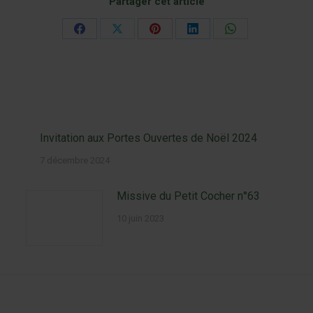
Partager cet article
Partager
Partager
Partager
Partager
Partager
sur
sur
sur
sur
sur
Facebook
X
Pinterest
LinkedIn
WhatsApp
Invitation aux Portes Ouvertes de Noël 2024
7 décembre 2024
Missive du Petit Cocher n°63
10 juin 2023