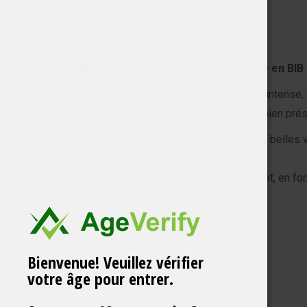
NOUVEAUTÉ ce vin rouge est conditionné en BIB 
Sa robe nous offre une belle couleur pourpre intense, 
est chaleureuse, sur le fruit, avec des tanins bien pré
l’ensemble est harmonieux, à déguster sur de belles v
A retrouver au Domaine à partir de ce 28 Juillet, en fo
Bienvenue! Veuillez vérifier
votre âge pour entrer.